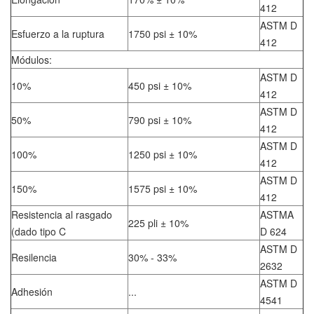
412
ASTM D
Esfuerzo a la ruptura
1750 psi ± 10%
412
Módulos:
ASTM D
10%
450 psi ± 10%
412
ASTM D
50%
790 psi ± 10%
412
ASTM D
100%
1250 psi ± 10%
412
ASTM D
150%
1575 psi ± 10%
412
Resistencia al rasgado
ASTMA
225 pli ± 10%
(dado tipo C
D 624
ASTM D
Resilencia
30% - 33%
2632
ASTM D
Adhesión
...
4541