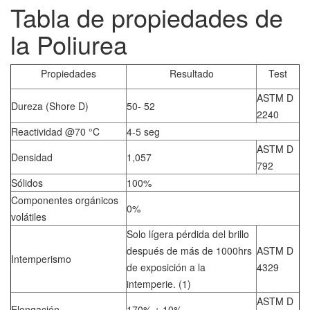
Tabla de propiedades de
la Poliurea
Propiedades
Resultado
Test
ASTM D
Dureza (Shore D)
50- 52
2240
Reactividad @70 °C
4-5 seg
ASTM D
Densidad
1,057
792
Sólidos
100%
Componentes orgánicos
0%
volátiles
Solo lígera pérdida del brillo
después de más de 1000hrs
ASTM D
Intemperismo
de exposición a la
4329
intemperie. (1)
ASTM D
Elongación
170% ± 10%